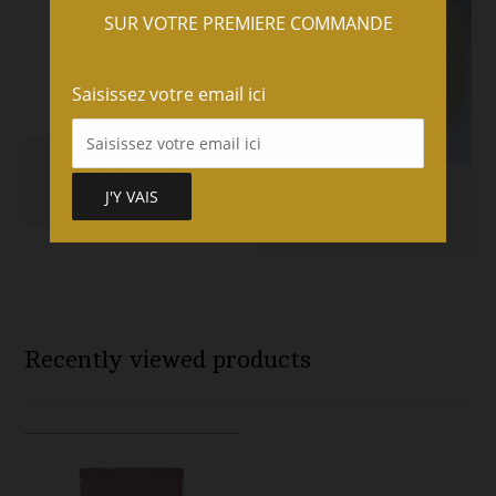
SUR VOTRE PREMIERE COMMANDE
Saisissez votre email ici
Gel de serrage du vagin
Pot à vapeur
$
22.99
$
38.99
Recently viewed products