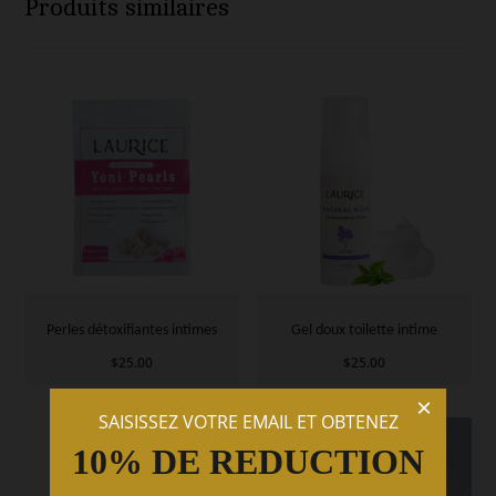
Produits similaires
Perles détoxifiantes intimes
Gel doux toilette intime
$
25.00
$
25.00
×
SAISISSEZ VOTRE EMAIL ET OBTENEZ
10% DE REDUCTION